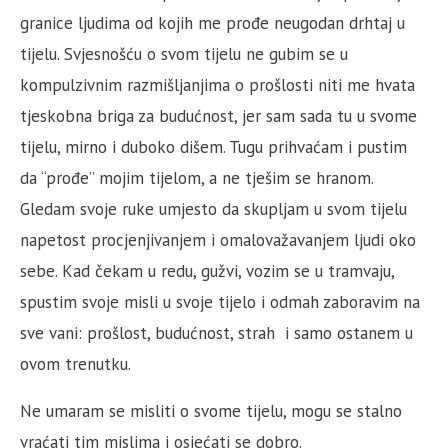
granice ljudima od kojih me prođe neugodan drhtaj u
tijelu. Svjesnošću o svom tijelu ne gubim se u
kompulzivnim razmišljanjima o prošlosti niti me hvata
tjeskobna briga za budućnost, jer sam sada tu u svome
tijelu, mirno i duboko dišem. Tugu prihvaćam i pustim
da “prođe” mojim tijelom, a ne tješim se hranom.
Gledam svoje ruke umjesto da skupljam u svom tijelu
napetost procjenjivanjem i omalovažavanjem ljudi oko
sebe. Kad čekam u redu, gužvi, vozim se u tramvaju,
spustim svoje misli u svoje tijelo i odmah zaboravim na
sve vani: prošlost, budućnost, strah i samo ostanem u
ovom trenutku.
Ne umaram se misliti o svome tijelu, mogu se stalno
vraćati tim mislima i osjećati se dobro.