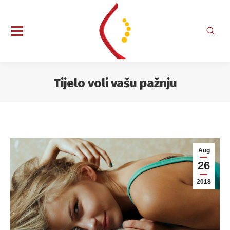
Search
Tijelo voli vašu pažnju
You are here:
Aug
26
2018