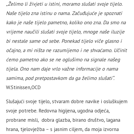
„Želimo li živjeti u istini, moramo slušati svoje tijelo.
Naše tijelo zna istinu o nama. Začuđujuće je spoznati
kako je naše tijelo pametno, koliko ono zna. Da smo na
vrijeme naučili slušati svoje tijelo, mnoge naše iluzije
bi nestale same od sebe. Ponekad tijelo viče glasno i
očajno, a mi ništa ne razumijemo i ne shvaćamo. Učinit
ćemo pametno ako se ne oglušimo na signale našeg
tijela. Ono nam daje vrlo važne informacije o nama
samima, pod pretpostavkom da ga želimo slušati“.
W.Stinissen,OCD
Slušajući svoje tijelo, stvaram dobre navike i osluškujem
svoje potrebe. Redovna higijena, ugodna odjeća,
probrane misli, dobra glazba, birano društvo, lagana
hrana, tjelovježba – s jasnim ciljem, da moja izvorna