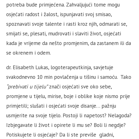
potreba bude primjećena. Zahvaljujući tome mogu
osjećati radost i žalost, ispunjavati svoj smisao,
spoznavati svoje talente i rasti kroz njih, odmarati se,
smijati se, plesati, mudrovati i slaviti život, osjećati
kada je vrijeme da nešto promjenim, da zastanem ili da
se okrenem i odem.
dr. Elisabeth Lukas, logoterapeutkinja, savjetuje
svakodnevno 10 min povlačenja u tišinu i samoću. Tako
“prebivati u tijelu”
znači osjećati sve oko sebe,
promjene u tijelu, mirise, boje i oblike koje nismo prije
primjetili; slušati i osjećati svoje disanje… pažnju
usmjerite na svoje tijelo. Postoji li napetost? Nelagoda?
Izbjegavate li život i opirete li mu se? Boli li negdje?
Potiskujete li osjećaje? Da li ste previše gladni,