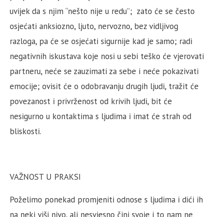
uvijek da s njim “nešto nije u redu”; zato će se često
osjećati anksiozno, ljuto, nervozno, bez vidljivog
razloga, pa će se osjećati sigurnije kad je samo; radi
negativnih iskustava koje nosi u sebi teško će vjerovati
partneru, neće se zauzimati za sebe i neće pokazivati
emocije; ovisit će o odobravanju drugih ljudi, tražit će
povezanost i privrženost od krivih ljudi, bit će
nesigurno u kontaktima s ljudima i imat će strah od
bliskosti.
VAŽNOST U PRAKSI
Poželimo ponekad promjeniti odnose s ljudima i dići ih
na neki viši nivo, ali nesvjesno čini svoje i to nam ne