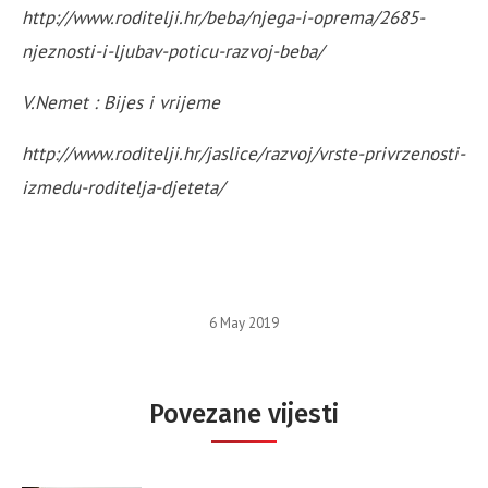
http://www.roditelji.hr/beba/njega-i-oprema/2685-
njeznosti-i-ljubav-poticu-razvoj-beba/
V.Nemet : Bijes i vrijeme
http://www.roditelji.hr/jaslice/razvoj/vrste-privrzenosti-
izmedu-roditelja-djeteta/
6 May 2019
Povezane vijesti