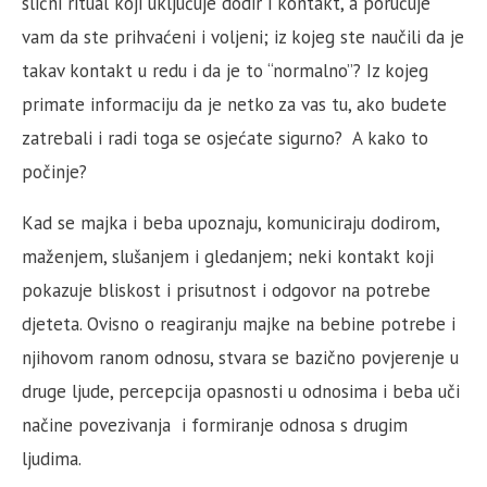
slični ritual koji uključuje dodir i kontakt, a poručuje
vam da ste prihvaćeni i voljeni; iz kojeg ste naučili da je
takav kontakt u redu i da je to “normalno”? Iz kojeg
primate informaciju da je netko za vas tu, ako budete
zatrebali i radi toga se osjećate sigurno? A kako to
počinje?
Kad se majka i beba upoznaju, komuniciraju dodirom,
maženjem, slušanjem i gledanjem; neki kontakt koji
pokazuje bliskost i prisutnost i odgovor na potrebe
djeteta. Ovisno o reagiranju majke na bebine potrebe i
njihovom ranom odnosu, stvara se bazično povjerenje u
druge ljude, percepcija opasnosti u odnosima i beba uči
načine povezivanja i formiranje odnosa s drugim
ljudima.