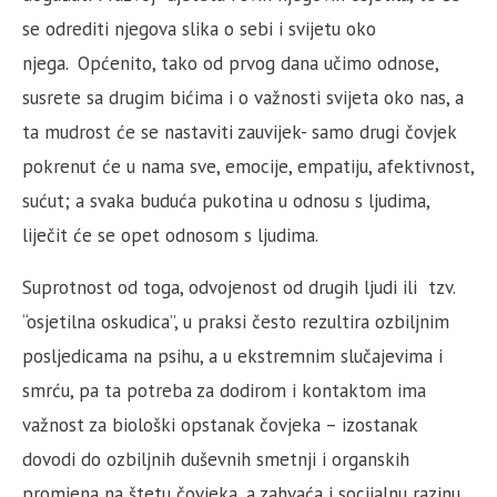
se odrediti njegova slika o sebi i svijetu oko
njega.
Općenito, tako od prvog dana učimo odnose,
susrete sa drugim bićima i o važnosti svijeta oko nas, a
ta mudrost će se nastaviti zauvijek- samo drugi čovjek
pokrenut će u nama sve, emocije, empatiju, afektivnost,
sućut; a svaka buduća pukotina u odnosu s ljudima,
liječit će se opet odnosom s ljudima.
Suprotnost od toga, odvojenost od drugih ljudi ili tzv.
“osjetilna oskudica”, u praksi često rezultira ozbiljnim
posljedicama na psihu, a u ekstremnim slučajevima i
smrću, pa ta potreba za dodirom i kontaktom ima
važnost za biološki opstanak čovjeka – izostanak
dovodi do ozbiljnih duševnih smetnji i organskih
promjena na štetu čovjeka, a zahvaća i socijalnu razinu