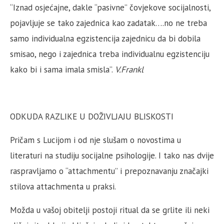
“Iznad osjećajne, dakle “pasivne” čovjekove socijalnosti,
pojavljuje se tako zajednica kao zadatak….no ne treba
samo individualna egzistencija zajednicu da bi dobila
smisao, nego i zajednica treba individualnu egzistenciju
kako bi i sama imala smisla”.
V.Frankl
ODKUDA RAZLIKE U DOŽIVLJAJU BLISKOSTI
Pričam s Lucijom i od nje slušam o novostima u
literaturi na studiju socijalne psihologije. I tako nas dvije
raspravljamo o “attachmentu” i prepoznavanju značajki
stilova attachmenta u praksi.
Možda u vašoj obitelji postoji ritual da se grlite ili neki