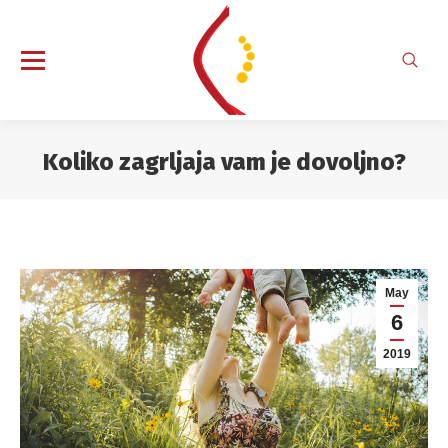
Search
Koliko zagrljaja vam je dovoljno?
You are here:
May
6
2019