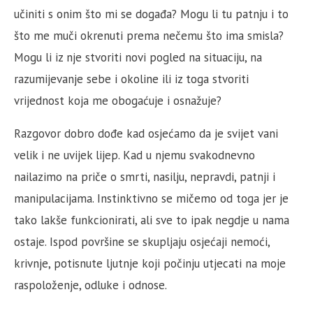
učiniti s onim što mi se događa? Mogu li tu patnju i to
što me muči okrenuti prema nečemu što ima smisla?
Mogu li iz nje stvoriti novi pogled na situaciju, na
razumijevanje sebe i okoline ili iz toga stvoriti
vrijednost koja me obogaćuje i osnažuje?
Razgovor dobro dođe kad osjećamo da je svijet vani
velik i ne uvijek lijep. Kad u njemu svakodnevno
nailazimo na priče o smrti, nasilju, nepravdi, patnji i
manipulacijama. Instinktivno se mičemo od toga jer je
tako lakše funkcionirati, ali sve to ipak negdje u nama
ostaje. Ispod površine se skupljaju osjećaji nemoći,
krivnje, potisnute ljutnje koji počinju utjecati na moje
raspoloženje, odluke i odnose.