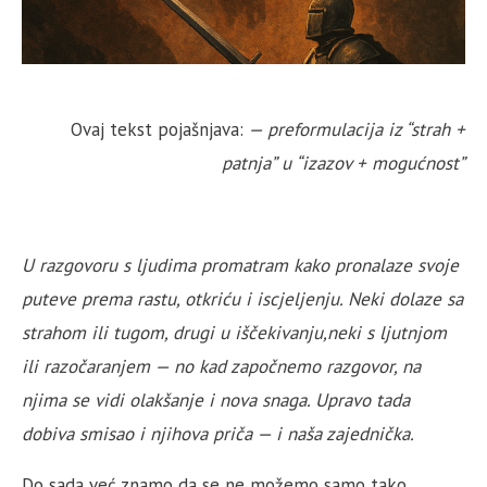
Ovaj tekst pojašnjava:
— preformulacija iz “strah +
patnja” u “izazov + mogućnost”
U razgovoru s ljudima promatram kako pronalaze svoje
puteve prema rastu, otkriću i iscjeljenju. Neki dolaze sa
strahom ili tugom, drugi u iščekivanju,neki s ljutnjom
ili razočaranjem — no kad započnemo razgovor, na
njima se vidi olakšanje i nova snaga. Upravo tada
dobiva smisao i njihova priča — i naša zajednička.
Do sada već znamo da se ne možemo samo tako