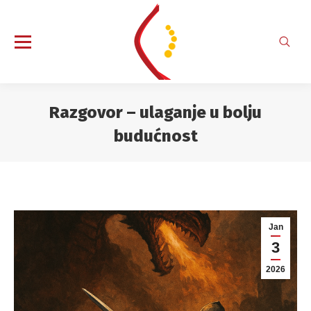
Search
Razgovor – ulaganje u bolju
budućnost
You are here:
Jan
3
2026