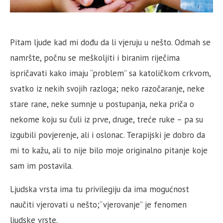
Pitam ljude kad mi dođu da li vjeruju u nešto. Odmah se
namršte, počnu se meškoljiti i biranim riječima
ispričavati kako imaju “problem” sa katoličkom crkvom,
svatko iz nekih svojih razloga; neko razočaranje, neke
stare rane, neke sumnje u postupanja, neka priča o
nekome koju su čuli iz prve, druge, treće ruke – pa su
izgubili povjerenje, ali i oslonac. Terapijski je dobro da
mi to kažu, ali to nije bilo moje originalno pitanje koje
sam im postavila.
Ljudska vrsta ima tu privilegiju da ima mogućnost
naučiti vjerovati u nešto;“vjerovanje” je fenomen
ljudske vrste.