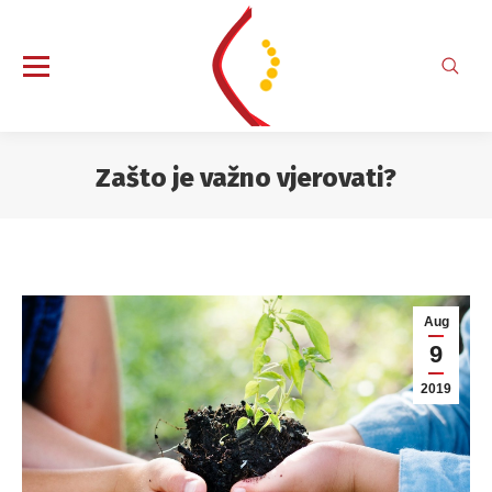
Search
Zašto je važno vjerovati?
You are here:
Aug
9
2019