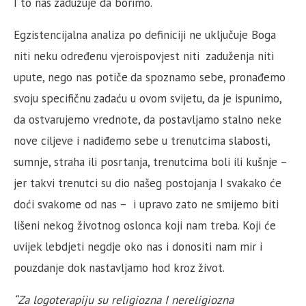
I to nas zadužuje da borimo.
Egzistencijalna analiza po definiciji ne uključuje Boga
niti neku određenu vjeroispovjest niti zaduženja niti
upute, nego nas potiče
da spoznamo sebe, pronađemo
svoju specifičnu zadaću u ovom svijetu, da je ispunimo,
da ostvarujemo vrednote, da postavljamo stalno neke
nove ciljeve i nadiđemo sebe u trenutcima slabosti,
sumnje, straha ili posrtanja, trenutcima boli ili kušnje –
jer takvi trenutci su dio našeg postojanja I svakako će
doći svakome od nas – i upravo zato ne smijemo biti
lišeni nekog životnog oslonca koji nam treba. Koji će
uvijek lebdjeti negdje oko nas i donositi nam mir i
pouzdanje dok nastavljamo hod kroz život.
“Za logoterapiju su religiozna I nereligiozna