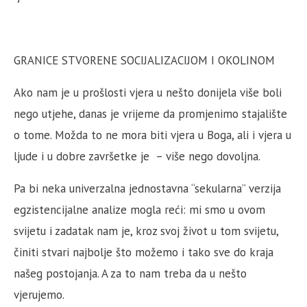
GRANICE STVORENE SOCIJALIZACIJOM I OKOLINOM
Ako nam je u prošlosti vjera u nešto donijela više boli
nego utjehe, danas je vrijeme da promjenimo stajalište
o tome. Možda to ne mora biti vjera u Boga, ali i vjera u
ljude i u dobre završetke je – više nego dovoljna.
Pa bi neka univerzalna jednostavna “sekularna” verzija
egzistencijalne analize mogla reći: mi smo u ovom
svijetu i zadatak nam je, kroz svoj život u tom svijetu,
činiti stvari najbolje što možemo i tako sve do kraja
našeg postojanja. A za to nam treba da u nešto
vjerujemo.