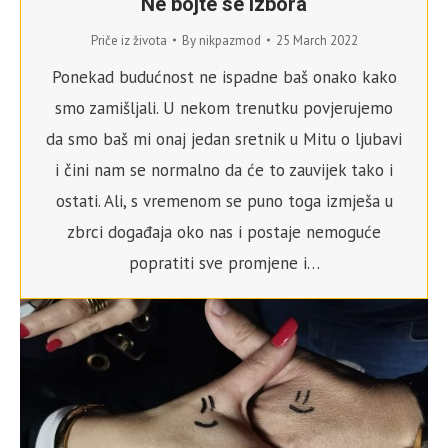
Ne bojte se izbora
Priče iz života
By
nikpazmod
25 March 2022
Ponekad budućnost ne ispadne baš onako kako
smo zamišljali. U nekom trenutku povjerujemo
da smo baš mi onaj jedan sretnik u Mitu o ljubavi
i čini nam se normalno da će to zauvijek tako i
ostati. Ali, s vremenom se puno toga izmješa u
zbrci događaja oko nas i postaje nemoguće
popratiti sve promjene i…