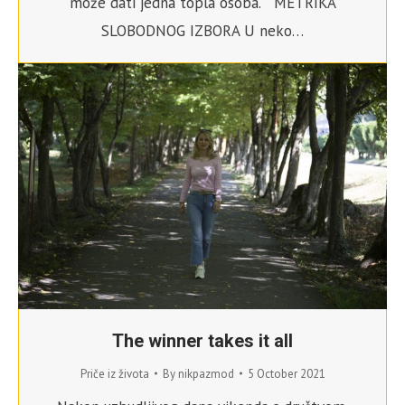
može dati jedna topla osoba. METRIKA
SLOBODNOG IZBORA U neko…
The winner takes it all
Priče iz života
By
nikpazmod
5 October 2021