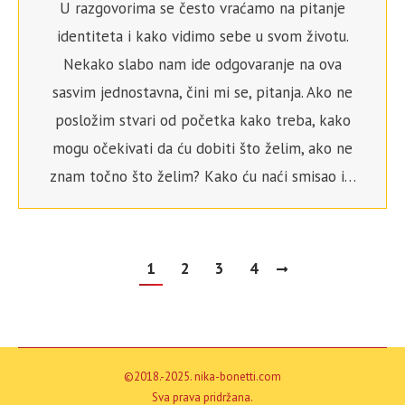
U razgovorima se često vraćamo na pitanje
identiteta i kako vidimo sebe u svom životu.
Nekako slabo nam ide odgovaranje na ova
sasvim jednostavna, čini mi se, pitanja. Ako ne
posložim stvari od početka kako treba, kako
mogu očekivati da ću dobiti što želim, ako ne
znam točno što želim? Kako ću naći smisao i…
1
2
3
4
©2018.-2025. nika-bonetti.com
Sva prava pridržana.