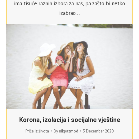
ima tisuće raznih izbora za nas, pa zašto bi netko
izabrao…
Korona, izolacija i socijalne vještine
Priče iz života
By
nikpazmod
3 December 2020