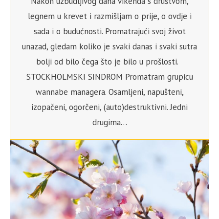
Nakon uzbudljivog dana vikenda s društvom,
legnem u krevet i razmišljam o prije, o ovdje i
sada i o budućnosti. Promatrajući svoj život
unazad, gledam koliko je svaki danas i svaki sutra
bolji od bilo čega što je bilo u prošlosti.
STOCKHOLMSKI SINDROM Promatram grupicu
wannabe managera. Osamljeni, napušteni,
izopačeni, ogorčeni, (auto)destruktivni. Jedni
drugima…