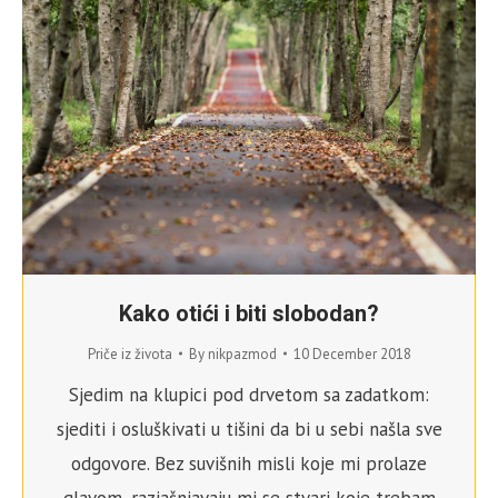
Kako otići i biti slobodan?
Priče iz života
By
nikpazmod
10 December 2018
Sjedim na klupici pod drvetom sa zadatkom:
sjediti i osluškivati u tišini da bi u sebi našla sve
odgovore. Bez suvišnih misli koje mi prolaze
glavom, razjašnjavaju mi se stvari koje trebam