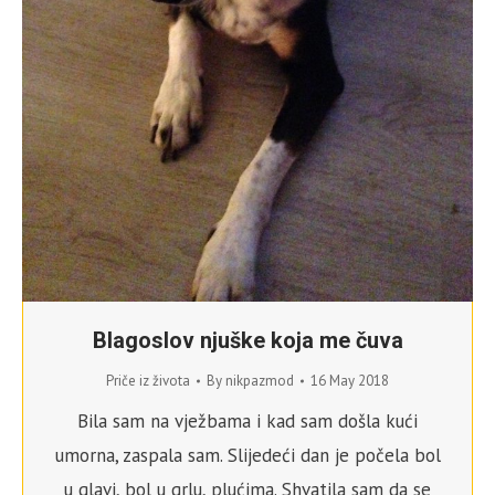
Blagoslov njuške koja me čuva
Priče iz života
By
nikpazmod
16 May 2018
Bila sam na vježbama i kad sam došla kući
umorna, zaspala sam. Slijedeći dan je počela bol
u glavi, bol u grlu, plućima. Shvatila sam da se